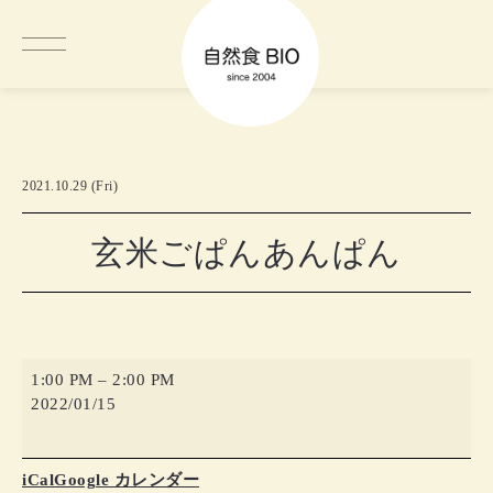
2021.10.29 (Fri)
玄米ごぱんあんぱん
玄
1:00 PM
–
2:00 PM
米
2022/01/15
ご
ぱ
ん
iCal
Google カレンダー