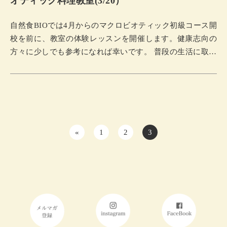
オティック料理教室(3/20）
自然食BIOでは4月からのマクロビオティック初級コース開
校を前に、教室の体験レッスンを開催します。健康志向の
方々に少しでも参考になれば幸いです。 普段の生活に取り
入れやすいマクロビオティックの基本の考え方、食事法な
ど～ をクッキングスクール リマ認定インストラクター
が、わかりやすく＆丁寧にお伝えします。 こんな方にお勧
めです！ 4月から始まる自然食BIOのマクロビオティック
料理初級コースの講座をご検討の方 健康長寿の生き方を模
投
索している方 玄米食、自然食、穀物菜食など初めてなので
«
1
2
3
稿
一度体験してみたい方 マクロビオティックとはどんなもの
の
か知りたい方 家庭料理を本格的に習いたいが、きっかけ…
ペ
ー
ジ
送
り