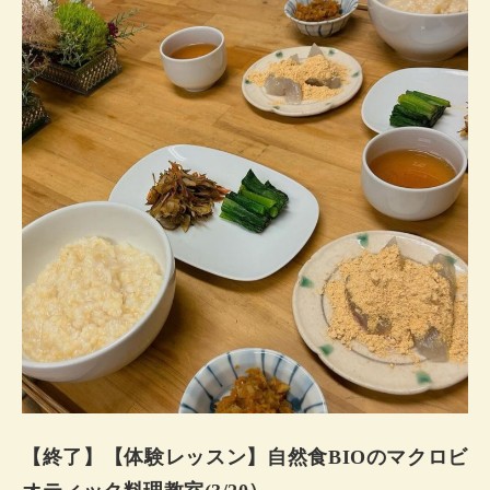
はめてみると、私たちの自己本位な陽性の行いはいずれ中
庸に移行していくだろうという事がわかります。この命の
世界には、あらゆる所に陰陽五行が存在し、それを知るこ
とで、宇宙の秩序の一端を計り知ることにつながっていま
す。 この講座では、簡単な陰陽五行の概要から、マクロビ
オティックの基本の陰陽の考…
【終了】【体験レッスン】自然食BIOのマクロビ